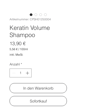
Artikelnummer: CPSH01250004
Keratin Volume
Shampoo
Preis
13,90 €
5,56 €
/
100ml
5,56 €
inkl. MwSt.
pro
100
Milliliter
Anzahl
*
In den Warenkorb
Sofortkauf