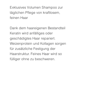
Exklusives Volumen Shampoo zur
täglichen Pflege von kraftlosem,
feinen Haar
Dank dem haareigenen Bestandteil
Keratin wird anfälliges oder
geschädigtes Haar repariert.
Weizenprotein und Kollagen sorgen
für zusätzliche Festigung der
Haarstruktur. Feines Haar wird so
fülliger ohne zu beschweren.
Anwendung
Einfach ins nasse Haar einmassieren
Ingredients
bis sich ein zarter Schaum bildet.
Anschließend ausspülen.
Aqua, Sodium Laureth Sulfate,
Wir empfehlen, das Volume
Sodium Chloride, Cocamidopropyl
Shampoo zusammen mit den