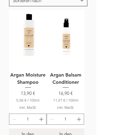
Argan Moisture
Argan Balsam
Shampoo
Conditioner
Preis
Preis
13,90 €
16,90 €
5,56 €
/
100ml
11,27 €
/
100ml
5
1
inkl. MwSt.
inkl. MwSt.
,
1
5
,
6
2
7
€
In den
In den
p
€