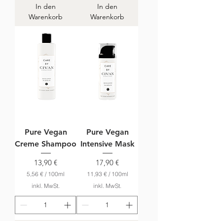
o
In den
In den
1
Warenkorb
Warenkorb
0
0
M
i
l
l
i
l
i
t
e
r
Pure Vegan
Pure Vegan
Creme Shampoo
Intensive Mask
Preis
Preis
13,90 €
17,90 €
5,56 €
/
100ml
11,93 €
/
100ml
5
1
inkl. MwSt.
inkl. MwSt.
,
1
5
,
6
9
3