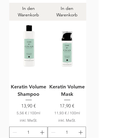
€
In den
In den
p
Warenkorb
Warenkorb
r
o
1
0
0
M
i
l
l
i
l
i
t
e
r
Keratin Volume
Keratin Volume
Shampoo
Mask
Preis
Preis
13,90 €
17,90 €
5,56 €
/
100ml
11,93 €
/
100ml
5
1
inkl. MwSt.
inkl. MwSt.
,
1
5
,
6
9
3