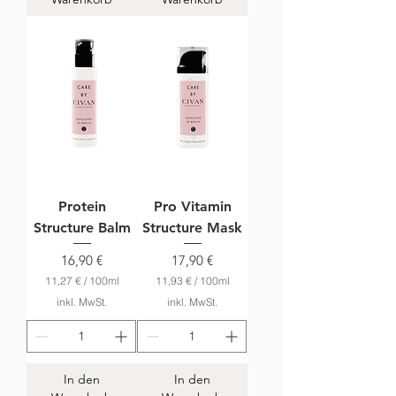
o
1
0
0
M
i
l
l
i
l
i
t
e
r
Protein
Pro Vitamin
Structure Balm
Structure Mask
Preis
Preis
16,90 €
17,90 €
11,27 €
/
100ml
11,93 €
/
100ml
1
1
inkl. MwSt.
inkl. MwSt.
1
1
,
,
2
9
7
3
In den
In den
€
€
p
p