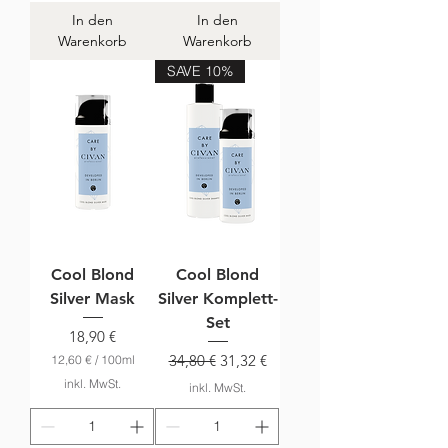
€
In den
In den
p
r
Warenkorb
Warenkorb
o
1
SAVE 10%
0
0
M
i
l
l
i
l
i
t
e
r
Cool Blond
Cool Blond
Silver Mask
Silver Komplett-
Set
Preis
18,90 €
Standardpreis
Sale-Preis
34,80 €
31,32 €
12,60 €
/
100ml
1
inkl. MwSt.
inkl. MwSt.
2
,
6
0